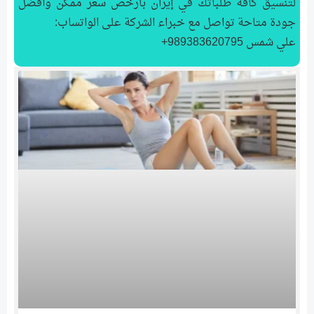
لتنسیق كافة طلباتك في إيران بأرخص سعر ممكن وأفضل
جودة متاحة تواصل مع خبراء الشركة على الواتساب:
علي شمس 989383620795+