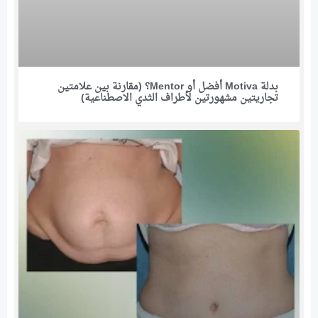
بدلة Motiva أفضل أو Mentor؟ (مقارنة بين علامتين
تجاريتين مشهورتين لأطراف الثدي الاصطناعية)