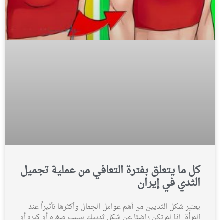
كل ما يتعلق بفترة التعافي من عملية تجميل
الثدي في إيران
يعتبر شكل الثديين من أهم عوامل الجمال وأكثرها تأثيراً عند
المرأة. إذا لم تكن راضيًا عن شكل ثدييك بسبب صغره أو كبره أو