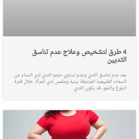
4 طرق لتشخيص وعلاج عدم تناسق
الثديين
يعد عدم تناسق الثدي وعدم تساوي حجم الثدي لدى النساء من
السمات الطبيعية المرتبطة ببنية وملمس ثدي المرأة. خلال فترة
البلوغ والنمو، قد يكون الثدي