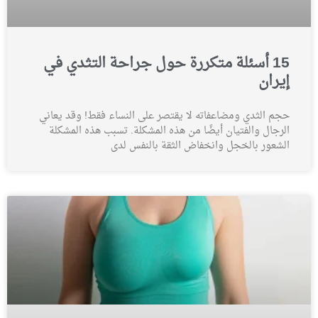
15 أسئلة متكررة حول جراحة التثدي في
إيران
حجم الثدي ومضاعفاته لا يقتصر على النساء فقط! وقد يعاني
الرجال والفتيان أيضًا من هذه المشكلة. تسبب هذه المشكلة
الشعور بالخجل وانخفاض الثقة بالنفس لدى