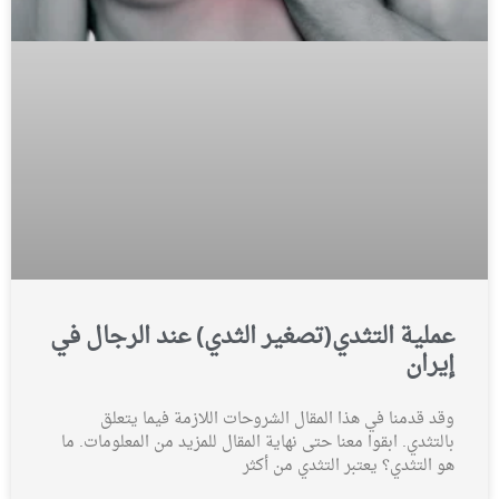
عملية التثدي(تصغير الثدي) عند الرجال في
إيران
وقد قدمنا في هذا المقال الشروحات اللازمة فيما يتعلق
بالتثدي. ابقوا معنا حتى نهاية المقال للمزيد من المعلومات. ما
هو التثدي؟ يعتبر التثدي من أكثر