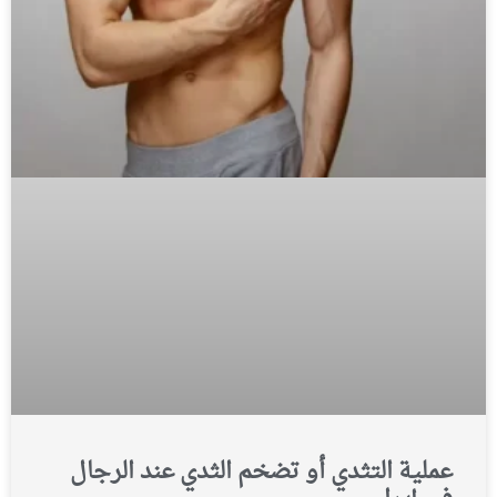
عملية التثدي أو تضخم الثدي عند الرجال