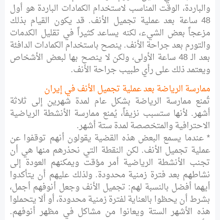
والباردة، الوقت المناسب لاستخدام الكمادات الباردة هو أول
48 ساعة بعد عملية تجميل الأنف. قد يكون القيام بذلك
مزعجاً بعض الشيء، لكنه يساعد كثيراً في تقليل الكدمات
والتورم بعد جراحة الأنف. ينصح باستخدام الكمادات الدافئة
بعد الـ 48 ساعة الأولى، ولكن لا ينصح بها لبعض الأشخاص
ويعتمد ذلك على رأي طبيب جراحة الأنف.
ممارسة الرياضة بعد عملية تجميل الأنف في إيران
تُمنع ممارسة الرياضة بشكل عام لمدة شهرين إلى ثلاثة
أشهر. لأنها ستسبب نزيفاً، يُمنع ممارسة الأنشطة الرياضية
الاحترافية والمتخصصة لمدة ستة أشهر.
* عندما يسمع البعض هذه القضية يقولون أنهم توقفوا عن
عملية تجميل الأنف. لكن النقطة التي نحذرهم منها هي أن
تجنب الأنشطة الرياضية أمر مؤقت ويمكنهم العودة إلى
نشاطهم بعد فترة زمنية محدودة. ولذلك عليهم أن يتأكدوا
أيهما أفضل بالنسبة لهم: تجميل الأنف وجعل أنوفهم أجمل،
بشرط أن يحظوا بالعناية لفترة زمنية محدودة، أو ألا يتحملوا
هذه الأشهر الستة ويعانوا من مشاكل في مظهر أنوفهم.