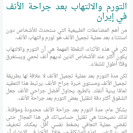
التورم والالتهاب بعد جراحة الأنف
في إيران
من أهم المضاعفات الطبيعية التي ستحدث للأشخاص دون
استثناء بعد عملية تجميل الأنف هو تورم والتهاب الأنف.
لكن في هذه الأثناء، النقطة المهمة هي أن التورم والالتهاب
يكون أكثر عند الأشخاص الذين لديهم أنف لحمي ويستغرق
وقتًا أطول للشفاء.
لكن مدة التورم بعد عملية تجميل الأنف لا علاقة لها بطريقة
تجميل الأنف ومستوى خبرة جراح الأنف. يرتبط هذا التعقيد
تمامًا ببنية أنفك. بالطبع، يحاول أفضل جراحي الأنف جعل
الشقوق أكثر دقة لتقليل بعض التورم بعد جراحة الأنف.
بشكل عام، مدة التورم بعد جراحة الأنف محدودة ومؤقتة.
لذلك نصيحتنا هي تقليل حساسياتك في هذا المجال حتى
تقضي عملية التعافي بضغط نفسي أقل. يمكنك تخفيف
العبء النفسي لهذه المشكلة من خلال الأخذ في الاعتبار أن