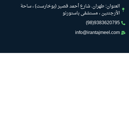
العنوان: طهران. شارع أحمد قصير (بوخارست) ، ساحة
الأرجنتين ، مستشفى باستورنو
9383620795(98)
info@irantajmeel.com