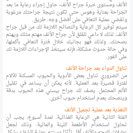
الأنف ومستوى خبرة جراح الأنف، حاول إجراء رعاية ما بعد
الجراحة بعناية وهوس حتى تكون نتيجة جراحتك مرغوبة
وتقضي عملية التعافي على أفضل وجه. طريق.
سيتم توفير كل الرعاية والنصائح اللازمة لك من قبل جراح
الأنف. لذلك لا داعي للقلق لأن جراح الأنف مهتم مثلك ويهتم
بصحتك. ولذلك فهو بجانبك خلال فترة التعافي بأكملها،
وفي حالة حدوث مشكلة، فإنه سيتخذ الإجراءات اللازمة لك
على الفور.
تناول الدواء بعد جراحة الأنف
من الضروري تناول بعض الأدوية والحبوب المسكنة للآلام
لفترة قصيرة بعد العملية. لأنه يمكن أن يساعد في تقليل
الألم المحتمل. يصف لك جراح بيسني هذه الحبوب بدقة
وينصحك بعدم استخدام حبوب أخرى.
التغذية بعد عملية تجميل الأنف
الفئة الثانية هي الرعاية الغذائية. لمدة أسبوع، يجب أن
تحاول استخدام الأطعمة اللينة والمائية. وذلك لجعل
عضلات الوجه والأنف أقل تأثرًا وستتم عملية الشفاء بشكل