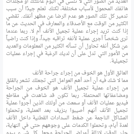
العديد من الصور التي لا تنسى في ألبوم عائلتك أو مجلدات
هاتفك المحمول لأسباب مختلفة، لكنك تعلم جيدًا أن سبب
تدمير كل تلك الصور هو عدم الرضا عن مظهر أنفك. تقضي
الكثير من الوقت مع الأصدقاء والمعارف في الحديث عن ما
إذا كنت تريد إجراء عملية تجميل الأنف أم لا. ربما عندما
ترى شخصاً أجرى عملية لأنفه تراقبه جيداً، وإذا كنت راضياً
عن شكل أنفه تحاول أن تسأله الكثير من المعلومات والعديد
من الأمور التي تدل على أن لديك الرغبة في إجراء عمليات
تجميلية.
العائق الأول هو الخوف من إجراء جراحة الأنف
مما لا شك فيه أن أحد أهم العوامل التي تجعلك تشعر بالقلق
من إجراء عملية تجميل الأنف هو الخوف من الجراحة
ومضاعفاتها المحتملة. ربما تكون قد شاهدت في مقاطع
فيديو عمليات الأنف أو سمعت من أولئك الذين أجروا عملية
تجميل الأنف أنهم أصيبوا بنزيف بعد العملية، وتحملوا
المشاكل الناجمة عن ضغط السدادات القطنية داخل الأنف
لعدة أيام، وتحملوا الكدمات على وجوههم حتى في النهاية،
حان الوقت لإزالة أعراض الجراحة وجعل كل شيء يبدو