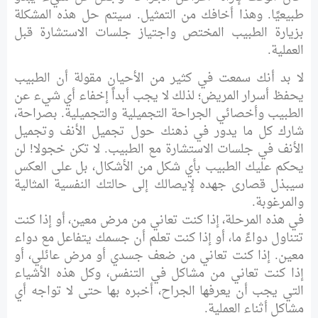
طبيعيًا. وهذا أخافك من التمثيل. سيتم حل هذه المشكلة
بزيارة الطبيب المختص واجتياز جلسات الاستشارة قبل
العملية.
لا بد أنك سمعت في كثير من الأحيان مقولة أن الطبيب
يحفظ أسرار المريض؛ لذلك لا يجب أبداً إخفاء أي شيء عن
الطبيب وأخصائي الجراحة التجميلية والتجميلية. بصراحة،
شارك كل ما يدور في ذهنك حول تجميل الأنف وتجميل
الأنف في جلسات الاستشارة مع الطبيب. لا تكن خجولا! لن
يحكم عليك الطبيب بأي شكل من الأشكال، بل على العكس
سيبذل قصارى جهده لإيصالك إلى حالتك النفسية المثالية
والمرغوبة.
في هذه المرحلة، إذا كنت تعاني من مرض معين، أو إذا كنت
تتناول دواءً ما، أو إذا كنت تعلم أن جسمك يتفاعل مع دواء
معين. إذا كنت تعاني من ضعف جسدي أو مرض عائلي، أو
إذا كنت تعاني من مشاكل في التنفس، وكل هذه الأشياء
التي يجب أن يعرفها الجراح، أخبره بها حتى لا تواجه أي
مشاكل أثناء العملية.