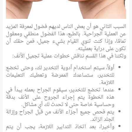
السبب الثاني هو أن بعض الناس لديهم فضول لمعرفة المزيد
عن العملية الجراحية. بالطبع، هذا الفضول منطقي ومعقول
تمامًا، وإذا كنت تنوي القيام بشيء جميل، فمن حقك أن
تكون على دراية بعمليته.
ولكننا في هذا القسم نناقش خطوات عملية تجميل الأنف:
أولاً، سيتم استخدام أدوية التخدير لك، وحتى تخضع
للتخدير، ستساعدك الممرضة وتعطيك التعليمات
اللازمة.
عندما تخضع للتخدير، سيقوم الجراح بعمله يبدأ في
هذه الخطوة يتم إجراء الجروح على الأنف بدقة
وحساسية خاصة حتى لا تحدث لك أي مشاكل.
يتم فحص جميع أجزاء الأنف من قبل الجراح وإزالة
الجلد الزائد.
وأخيرا، بعد اتخاذ التدابير اللازمة، يجب أن يتم