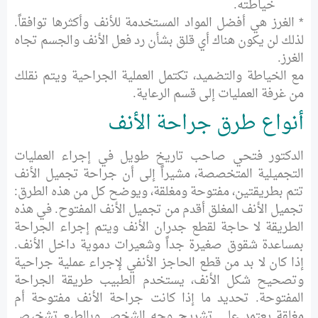
خياطته.
* الغرز هي أفضل المواد المستخدمة للأنف وأكثرها توافقاً.
لذلك لن يكون هناك أي قلق بشأن رد فعل الأنف والجسم تجاه
الغرز.
مع الخياطة والتضميد، تكتمل العملية الجراحية ويتم نقلك
من غرفة العمليات إلى قسم الرعاية.
أنواع طرق جراحة الأنف
الدكتور فتحي صاحب تاريخ طويل في إجراء العمليات
التجميلية المتخصصة، مشيراً إلى أن جراحة تجميل الأنف
تتم بطريقتين، مفتوحة ومغلقة، ويوضح كل من هذه الطرق:
تجميل الأنف المغلق أقدم من تجميل الأنف المفتوح. في هذه
الطريقة لا حاجة لقطع جدران الأنف ويتم إجراء الجراحة
بمساعدة شقوق صغيرة جداً وشعيرات دموية داخل الأنف.
إذا كان لا بد من قطع الحاجز الأنفي لإجراء عملية جراحية
وتصحيح شكل الأنف، يستخدم الطبيب طريقة الجراحة
المفتوحة. تحديد ما إذا كانت جراحة الأنف مفتوحة أم
مغلقة يعتمد على تشريح وجه الشخص وبالطبع تشخيص