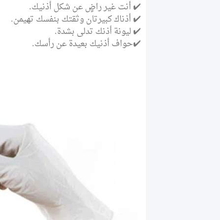
✔️ أنت غير راضٍ عن شكل أذنيك.
✔️ أذناك كبيرتان وثقتك بنفسك تهيمن.
✔️ ليونة أذنك تدلى بشدة.
✔️حواف أذنيك بعيدة عن رأسك.