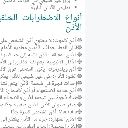
بروز غير طبيعي في حواف الأذنين
تقليص الآذان البارزة
أنواع الاضطرابات الخل
الأذن
🔵 أذن كاغوت: لا تحتوي أذن الشخص على 
🔵آذان القط: حواف الأذنين مطوية للأمام.
🔵 الأذن المعلقة: الأذن تشبه إلى حد كبير 
🔵 الآذان الأنبوبية: يتم لف الأذنين إلى الأ
🔵 أذن ويلدرموت: يكون المنحنى فوق الأذن
🔵 تشوه الأذن: طي غير طبيعي للأذن يمك
🔵إحداث فجوة في شحمة الأذن: يتم إنشا
🔵 أذن علامة الاستفهام أو أذن كاسمان: الأ
🔵هناك فجوة بين شحمة الأذن والانحناء ا
🔵 صغر صيوان الأذن: الأذن صغيرة جدًا وغي
🔵Macrotia: أذن الشخص كبيرة جدًا
🔵 الأذن المنهارة: جزء من الأذن يفتقر إل
🔵الأذن المخفية: الجزء العلوي من منحنى