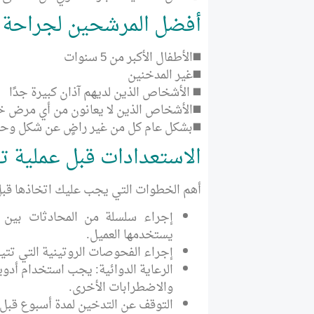
أفضل المرشحين لجراحة ت
◼️الأطفال الأكبر من 5 سنوات
◼️غير المدخنين
◼️ الأشخاص الذين لديهم آذان كبيرة جدًا
◼️الأشخاص الذين لا يعانون من أي مرض خ
◼️بشكل عام كل من غير راضٍ عن شكل وحجم
الاستعدادات قبل عملية ت
أهم الخطوات التي يجب عليك اتخاذها قبل 
إجراء سلسلة من المحادثات بين ال
يستخدمها العميل.
إجراء الفحوصات الروتينية التي تتي
الرعاية الدوائية: يجب استخدام أدوي
والاضطرابات الأخرى.
التوقف عن التدخين لمدة أسبوع قبل 