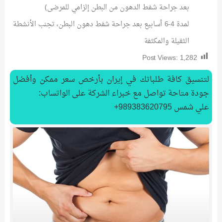
بعد جراحة شفط الدهون من البطن إلزامي للمرضى)
لمدة 4-6 أسابيع بعد جراحة شفط دهون البطن، تجنب الأنشطة
الثقيلة والمكثفة
Post Views:
1,282
لتنسیق كافة طلباتك في إيران بأرخص سعر ممكن وأفضل
جودة متاحة تواصل مع خبراء الشركة على الواتساب:
علي شمس 989383620795+