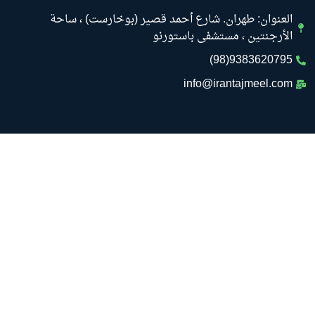
العنوان: طهران. شارع أحمد قصير (بوخارست) ، ساحة
الأرجنتين ، مستشفى باستورنو
9383620795(98)
info@irantajmeel.com