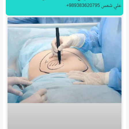
علي شمس 989383620795+