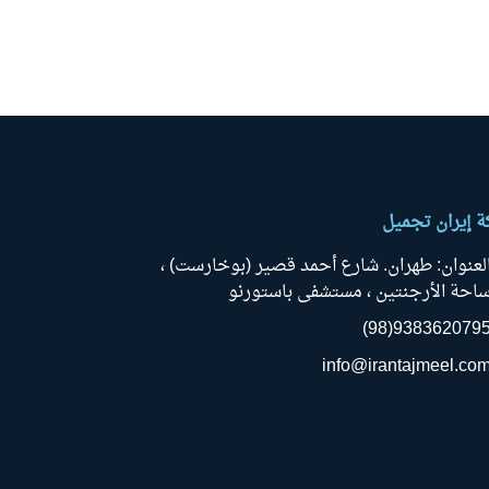
 إيران تجميل
لعنوان: طهران. شارع أحمد قصير (بوخارست) ،
احة الأرجنتين ، مستشفى باستورنو
9383620795(98
info@irantajmeel.co