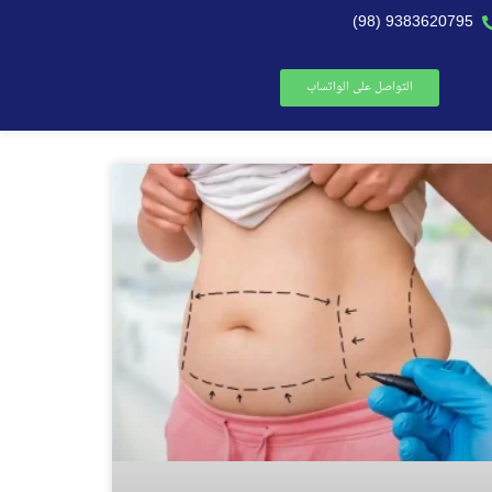
9383620795 (98)
التواصل على الواتساب