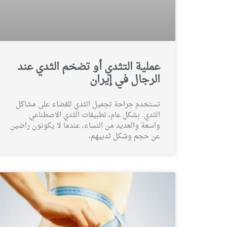
عملية التثدي أو تضخم الثدي عند
الرجال في إيران
تستخدم جراحة تجميل الثدي للقضاء على مشاكل
الثدي. بشكل عام، تطبيقات الثدي الاصطناعي
واسعة والعديد من النساء، عندما لا يكونون راضين
عن حجم وشكل ثدييهم،