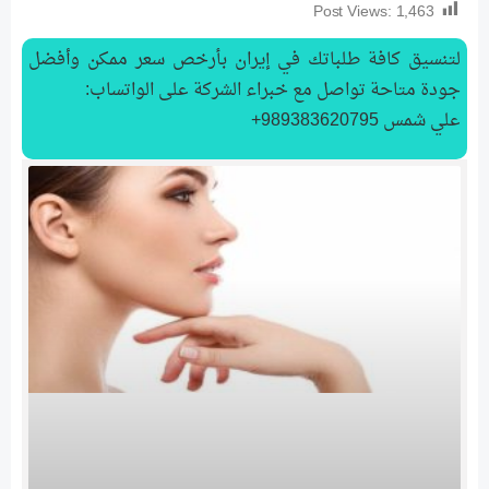
Post Views:
1,463
لتنسیق كافة طلباتك في إيران بأرخص سعر ممكن وأفضل
جودة متاحة تواصل مع خبراء الشركة على الواتساب:
علي شمس 989383620795+