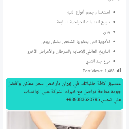
استخدام جميع أنواع التبغ
تاريخ العمليات الجراحية السابقة
وزن
الأدوية التي يتناولها الشخص بشكل يومي
التاريخ العائلي للإصابة بالسرطان والأمراض الأخرى
نوع جلد الثدي
Post Views:
1,488
لتنسیق كافة طلباتك في إيران بأرخص سعر ممكن وأفضل
جودة متاحة تواصل مع خبراء الشركة على الواتساب:
علي شمس 989383620795+