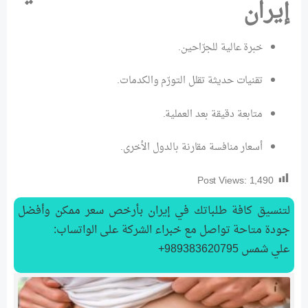
إيران
خبرة عالية للجرّاحين.
تقنيات حديثة تقلل التورّم والكدمات.
متابعة دقيقة بعد العملية.
أسعار منافسة مقارنة بالدول الأخرى.
Post Views:
1,490
لتنسیق كافة طلباتك في إيران بأرخص سعر ممكن وأفضل
جودة متاحة تواصل مع خبراء الشركة على الواتساب:
علي شمس 989383620795+