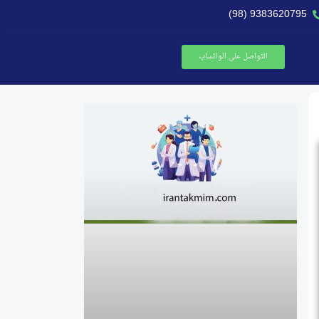
9383620795 (98)
التواصل على الواتساب