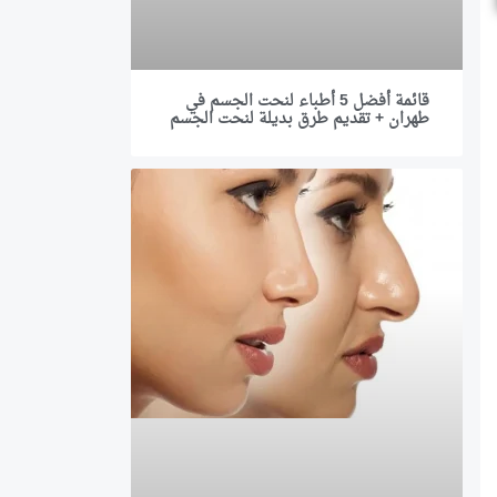
قائمة أفضل 5 أطباء لنحت الجسم في
طهران + تقديم طرق بديلة لنحت الجسم