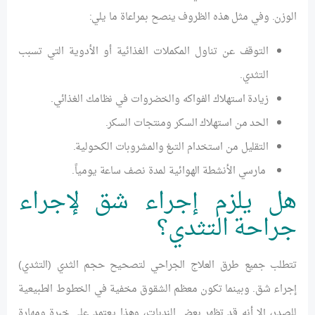
الوزن. وفي مثل هذه الظروف ينصح بمراعاة ما يلي:
التوقف عن تناول المكملات الغذائية أو الأدوية التي تسبب
التثدي.
زيادة استهلاك الفواكه والخضروات في نظامك الغذائي.
الحد من استهلاك السكر ومنتجات السكر.
التقليل من استخدام التبغ والمشروبات الكحولية.
مارسي الأنشطة الهوائية لمدة نصف ساعة يومياً.
هل يلزم إجراء شق لإجراء
جراحة التثدي؟
تتطلب جميع طرق العلاج الجراحي لتصحيح حجم الثدي (التثدي)
إجراء شق. وبينما تكون معظم الشقوق مخفية في الخطوط الطبيعية
للصدر، إلا أنه قد تظهر بعض الندبات، وهذا يعتمد على خبرة ومهارة