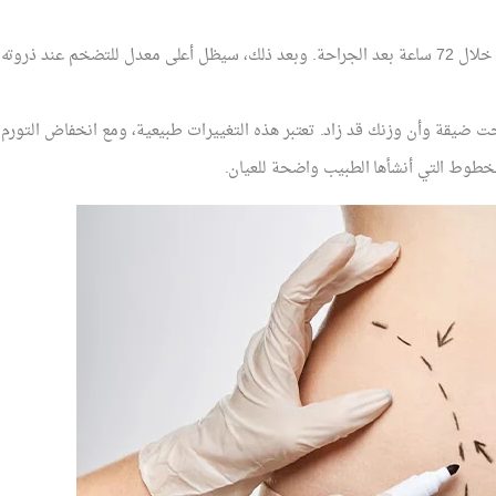
عادةً ما يحدث معظم التورم بعد عملية ليبوماتيك خلال 72 ساعة بعد الجراحة. وبعد ذلك، سيظل أعلى معدل للتضخم عند ذروته
 ضيقة وأن وزنك قد زاد. تعتبر هذه التغييرات طبيعية، ومع انخفاض التورم
خطوط التي أنشأها الطبيب واضحة للعيان.