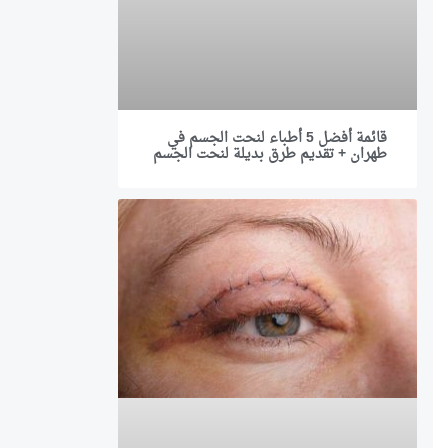
قائمة أفضل 5 أطباء لنحت الجسم في
طهران + تقديم طرق بديلة لنحت الجسم