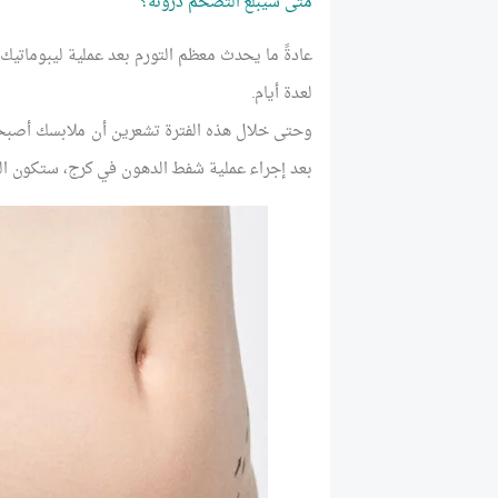
متى سيبلغ التضخم ذروته؟
لعدة أيام.
وحتى خلال هذه الفترة تشعرين أن ملابسك أصبحت
بعد إجراء عملية شفط الدهون في كرج، ستكون ال