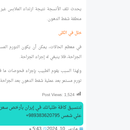
يحدث تلف الأنسجة نتيجة ارتداء الملابس غير ا
منطقة شفط الدهون.
خلل في الكلى
في معظم الحالات، يمكن أن يكون التورم المست
الجراحة، فلا ينبغي له إجراء الجراحة.
ولهذا السبب يقوم الطبيب بإجراء فحوصات ما قب
تورم مستمر بعد عملية شفط الدهون بعد الجراحة وح
Post Views:
1,524
لتنسیق كافة طلباتك في إيران بأرخص سعر
علي شمس 989383620795+
مارس 10, 2024
5:43 م