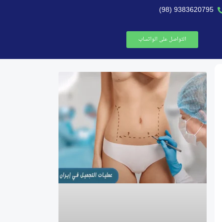
9383620795 (98)
التواصل على الواتساب