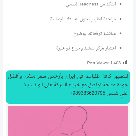
التأكد من readiness الصحي
مراجعة الطبيب حول أهدافك الجمالية
مناقشة توقعاتك بوضوح
اختيار مركز معتمد وجرّاح ذو خبرة
Post Views:
1,408
لتنسیق كافة طلباتك في إيران بأرخص سعر ممكن وأفضل
جودة متاحة تواصل مع خبراء الشركة على الواتساب:
علي شمس 989383620795+