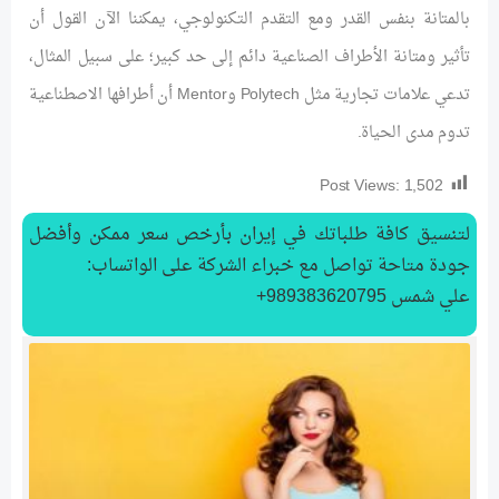
بالمتانة بنفس القدر ومع التقدم التكنولوجي، يمكننا الآن القول أن
تأثير ومتانة الأطراف الصناعية دائم إلى حد كبير؛ على سبيل المثال،
تدعي علامات تجارية مثل Polytech وMentor أن أطرافها الاصطناعية
تدوم مدى الحياة.
Post Views:
1,502
لتنسیق كافة طلباتك في إيران بأرخص سعر ممكن وأفضل
جودة متاحة تواصل مع خبراء الشركة على الواتساب:
علي شمس 989383620795+