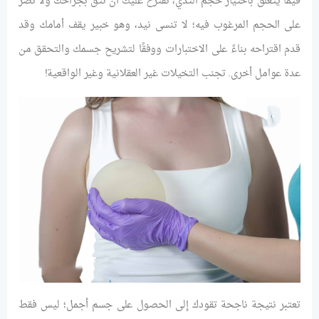
فيما يتعلق باختيار حجم الثدي، نقترح عليك أن تثق بجراحك ولا تصر
على الحجم المرغوب فيه؛ لا تنسى نيد، وهو خبير يقف أمامك وقد
قدم اقتراحه بناءً على الاختبارات ووفقًا لتشريح جسمك والتحقق من
عدة عوامل أخرى. تجنب التخيلات غير العقلانية وغير الواقعية!
تعتبر نتيجة ناجحة تقودك إلى الحصول على جسم أجمل؛ ليس فقط