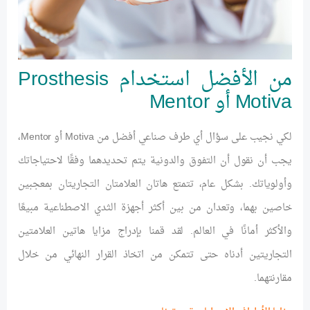
من الأفضل استخدام Prosthesis
Motiva أو Mentor
لكي نجيب على سؤال أي طرف صناعي أفضل من Motiva أو Mentor،
يجب أن نقول أن التفوق والدونية يتم تحديدهما وفقًا لاحتياجاتك
وأولوياتك. بشكل عام، تتمتع هاتان العلامتان التجاريتان بمعجبين
خاصين بهما، وتعدان من بين أكثر أجهزة الثدي الاصطناعية مبيعًا
والأكثر أمانًا في العالم. لقد قمنا بإدراج مزايا هاتين العلامتين
التجاريتين أدناه حتى تتمكن من اتخاذ القرار النهائي من خلال
مقارنتهما.