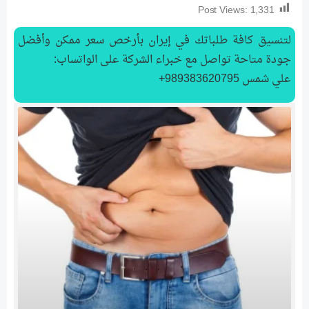
Post Views:
1,331
لتنسیق كافة طلباتك في إيران بأرخص سعر ممكن وأفضل
جودة متاحة تواصل مع خبراء الشركة على الواتساب:
علي شمس 989383620795+