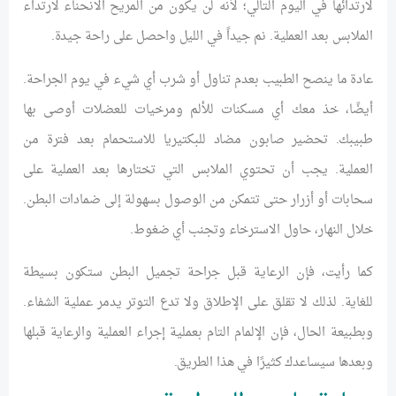
لارتدائها في اليوم التالي؛ لأنه لن يكون من المريح الانحناء لارتداء
الملابس بعد العملية. نم جيداً في الليل واحصل على راحة جيدة.
عادة ما ينصح الطبيب بعدم تناول أو شرب أي شيء في يوم الجراحة.
أيضًا، خذ معك أي مسكنات للألم ومرخيات للعضلات أوصى بها
طبيبك. تحضير صابون مضاد للبكتيريا للاستحمام بعد فترة من
العملية. يجب أن تحتوي الملابس التي تختارها بعد العملية على
سحابات أو أزرار حتى تتمكن من الوصول بسهولة إلى ضمادات البطن.
خلال النهار، حاول الاسترخاء وتجنب أي ضغوط.
كما رأيت، فإن الرعاية قبل جراحة تجميل البطن ستكون بسيطة
للغاية. لذلك لا تقلق على الإطلاق ولا تدع التوتر يدمر عملية الشفاء.
وبطبيعة الحال، فإن الإلمام التام بعملية إجراء العملية والرعاية قبلها
وبعدها سيساعدك كثيرًا في هذا الطريق.