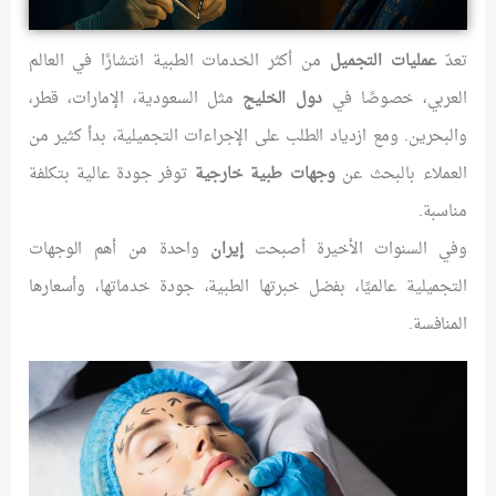
تعدّ
عمليات التجميل
من أكثر الخدمات الطبية انتشارًا في العالم
العربي، خصوصًا في
دول الخليج
مثل السعودية، الإمارات، قطر،
والبحرين. ومع ازدياد الطلب على الإجراءات التجميلية، بدأ كثير من
العملاء بالبحث عن
وجهات طبية خارجية
توفر جودة عالية بتكلفة
مناسبة.
وفي السنوات الأخيرة أصبحت
إيران
واحدة من أهم الوجهات
التجميلية عالميًا، بفضل خبرتها الطبية، جودة خدماتها، وأسعارها
المنافسة.