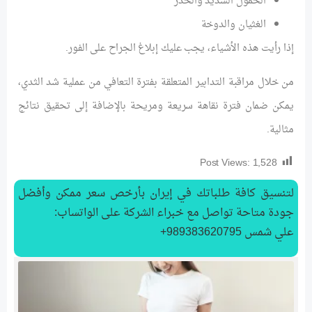
الخمول الشديد والخدر
الغثيان والدوخة
إذا رأيت هذه الأشياء، يجب عليك إبلاغ الجراح على الفور.
من خلال مراقبة التدابير المتعلقة بفترة التعافي من عملية شد الثدي،
يمكن ضمان فترة نقاهة سريعة ومريحة بالإضافة إلى تحقيق نتائج
مثالية.
Post Views:
1,528
لتنسیق كافة طلباتك في إيران بأرخص سعر ممكن وأفضل
جودة متاحة تواصل مع خبراء الشركة على الواتساب:
علي شمس 989383620795+