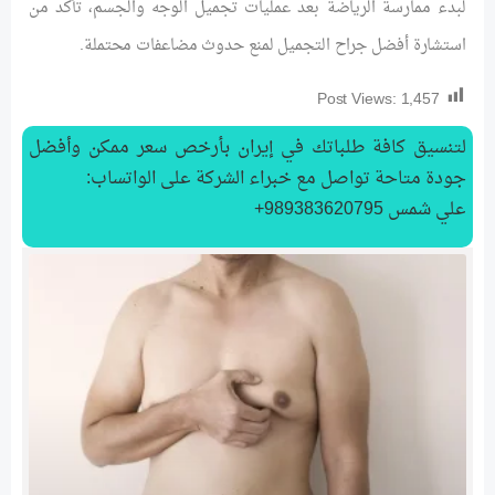
لبدء ممارسة الرياضة بعد عمليات تجميل الوجه والجسم، تأكد من
استشارة أفضل جراح التجميل لمنع حدوث مضاعفات محتملة.
Post Views:
1,457
لتنسیق كافة طلباتك في إيران بأرخص سعر ممكن وأفضل
جودة متاحة تواصل مع خبراء الشركة على الواتساب:
علي شمس 989383620795+