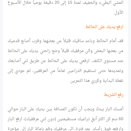
المشي البطيء والخفيف لمدة 15 إلى 20 دقيقة يومياً خلال الأسبوع
الأول.
ارفع يديك على الحائط
قف أمام الحائط وباعد ساقيك قليلاً عن بعضهما وقرب أصابع قدميك
من بعضها البعض واثنِ مرفقيك قليلاً وضع راحتي يديك على الحائط
عند مستوى الكتف. ارفعي يديك على الحائط عن طريق ثني أصابعك
وتمديدها حتى تستقيم الذراعين تماماً من المرفقين، ثم عودي إلى
نقطة البداية وكرري هذا التمرين.
رفع الشريط
أمسك البار بيدك ويجب أن تكون المسافة بين يديك على البار حوالي
60 سم كن اكثر أبقِ ذراعيك مستقيمتين (دون ثني مرفقيك)، ارفع البار
وارفعه فوق رأسك. بعد فترة، اثنِ مرفقيك وقم بإمالة البار إلى مؤخرة