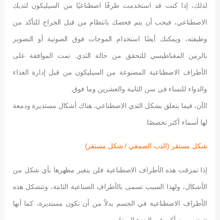
لذلك، إذا كنت قد استخدمت طرفًا اصطناعيًا من السيليكون لثديك
الاصطناعي، فيجب أن يتم فحصك بانتظام من قبل الجراح للتأكد من
وظيفته، ويمكنك أيضًا استخدام الموجات فوق الصوتية أو التصوير
بالرنين المغناطيسي للتحقق من حالة الثدي. تمت الموافقة على
الأطراف الاصطناعية المصنوعة من السيليكون من قبل إدارة الغذاء
والدواء للنساء في سن الثانية والعشرين وما فوق.
الآن، فيما يتعلق بشكل الثدي الاصطناعي، هناك أشكال مستديرة ودمعة
لها أسماء أكثر تخصصًا.
شكل مستقر (الدب الصمغي / شكل مستقر)
إذا تمزقت هذه الأطراف الاصطناعية فلن يتغير مظهرها بأي شكل من
الأشكال، ولهذا السبب تسمى بالأطراف الصناعية الثابتة، وتتشكل هذه
الأطراف الاصطناعية في الجسم بدلاً من أن تكون مستديرة، كما أنها
تتمتع ببروز أكبر في الجزء السفلي.