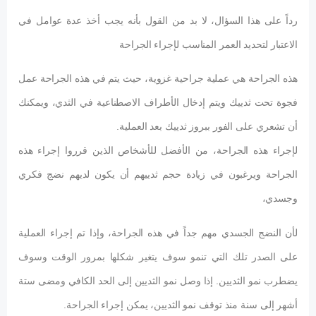
رداً على هذا السؤال، لا بد من القول بأنه يجب أخذ عدة عوامل في
الاعتبار لتحديد العمر المناسب لإجراء الجراحة
هذه الجراحة هي عملية جراحية غزوية، حيث يتم في هذه الجراحة عمل
فجوة تحت ثدييك ويتم إدخال الأطراف الاصطناعية في الثدي، ويمكنك
أن تشعري على الفور ببروز ثدييك بعد العملية.
لإجراء هذه الجراحة، من الأفضل للأشخاص الذين قرروا إجراء هذه
الجراحة ويرغبون في زيادة حجم ثدييهم أن يكون لديهم نضج فكري
وجسدي،
لأن النضج الجسدي مهم جداً في هذه الجراحة، وإذا تم إجراء العملية
على الصدر تلك التي تنمو سوف يتغير شكلها بمرور الوقت وسوف
يضطرب نمو الثديين. إذا وصل نمو الثديين إلى الحد الكافي ومضى ستة
أشهر إلى سنة منذ توقف نمو الثديين، يمكن إجراء الجراحة.