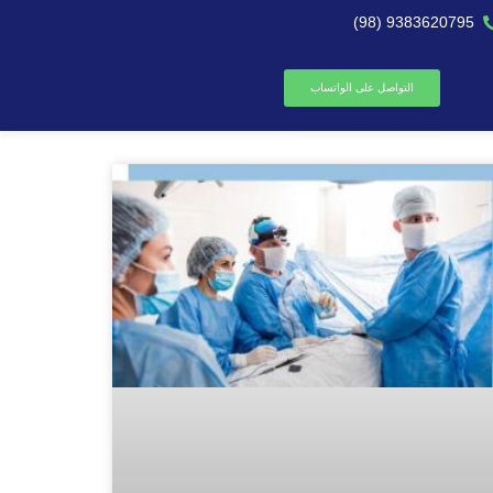
9383620795 (98)
التواصل على الواتساب