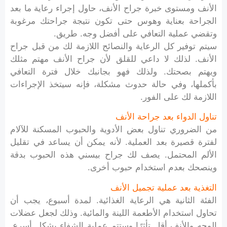
الأنف ومستوى خبرة جراح الأنف، حاول إجراء رعاية ما بعد
الجراحة بعناية وهوس حتى تكون نتيجة جراحتك مرغوبة
وتقضي عملية التعافي على أفضل وجه. طريق.
سيتم توفير كل الرعاية والنصائح اللازمة لك من قبل جراح
الأنف. لذلك لا داعي للقلق لأن جراح الأنف مهتم مثلك
ويهتم بصحتك. ولذلك فهو بجانبك خلال فترة التعافي
بأكملها، وفي حالة حدوث مشكلة، فإنه سيتخذ الإجراءات
اللازمة لك على الفور.
تناول الدواء بعد جراحة الأنف
من الضروري تناول بعض الأدوية والحبوب المسكنة للآلام
لفترة قصيرة بعد العملية. لأنه يمكن أن يساعد في تقليل
الألم المحتمل. يصف لك جراح بيسني هذه الحبوب بدقة
وينصحك بعدم استخدام حبوب أخرى.
التغذية بعد عملية تجميل الأنف
الفئة الثانية هي الرعاية الغذائية. لمدة أسبوع، يجب أن
تحاول استخدام الأطعمة اللينة والمائية. وذلك لجعل عضلات
الوجه والأنف أقل تأثرًا وستتم عملية الشفاء بشكل أسرع.