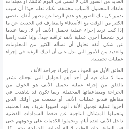
العديد من الصور التي لا تنسى في ألبوم عائلتك أو مجلدات
هاتفك المحمول لأسباب مختلفة، لكنك تعلم جيدًا أن سبب
تدمير كل تلك الصور هو عدم الرضا عن مظهر أنفك. تقضي
الكثير من الوقت مع الأصدقاء والمعارف في الحديث عن ما
إذا كنت تريد إجراء عملية تجميل الأنف أم لا. ربما عندما
ترى شخصاً أجرى عملية لأنفه تراقبه جيداً، وإذا كنت راضياً
عن شكل أنفه تحاول أن تسأله الكثير من المعلومات
والعديد من الأمور التي تدل على أن لديك الرغبة في إجراء
عمليات تجميلية.
العائق الأول هو الخوف من إجراء جراحة الأنف
مما لا شك فيه أن أحد أهم العوامل التي تجعلك تشعر
بالقلق من إجراء عملية تجميل الأنف هو الخوف من
الجراحة ومضاعفاتها المحتملة. ربما تكون قد شاهدت في
مقاطع فيديو عمليات الأنف أو سمعت من أولئك الذين
أجروا عملية تجميل الأنف أنهم أصيبوا بنزيف بعد العملية،
وتحملوا المشاكل الناجمة عن ضغط السدادات القطنية
داخل الأنف لعدة أيام، وتحملوا الكدمات على وجوههم حتى
في النهاية، حان الوقت لإزالة أعراض الجراحة وجعل كل