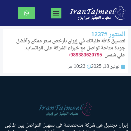
جراحة تجميل الوجه
جراحة الصدر
نحت الجسم
الصفحة الرئیسیة
المنتور #1237
لتنسیق كافة طلباتك في إيران بأرخص سعر ممكن وأفضل
جودة متاحة تواصل مع خبراء الشركة على الواتساب:
علي شمس
989383620795
+
نونبر 18, 2025
10:23 ص
إيران تجميل هي شركة متخصصة في تسهيل التواصل بين طالبي