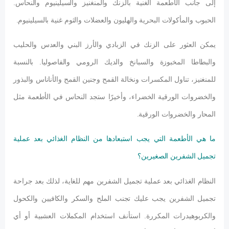
إلى جانب الأطعمة الغنية بالزنك والمنغنيز والسيلينيوم والنحاس.
الحبوب والمأكولات البحرية والهليون والعضلات والثوم غنية بالسيلينيوم.
يمكن العثور على الزنك في الزبادي والأرز البني والعدس والحليب
والبطاطا المخبوزة والسبانخ والديك الرومي والفاصوليا. بالنسبة
للمنغنيز، تناول المكسرات ونخالة القمح وجنين القمح والأناناس والبذور
والخضروات الورقية الخضراء، وأخيرًا ستجد النحاس في الأطعمة مثل
المحار والخضروات الورقية.
ما هي الأطعمة التي يجب استبعادها من النظام الغذائي بعد عملية
تجميل الشفرين الصغيرين؟
النظام الغذائي بعد عملية تجميل الشفرين مهم للغاية، لذلك بعد جراحة
تجميل الشفرين يجب عليك تجنب الملح والسكر والكافيين والكحول
والكربوهيدرات المكررة. استأنف استخدام المكملات العشبية أو أي