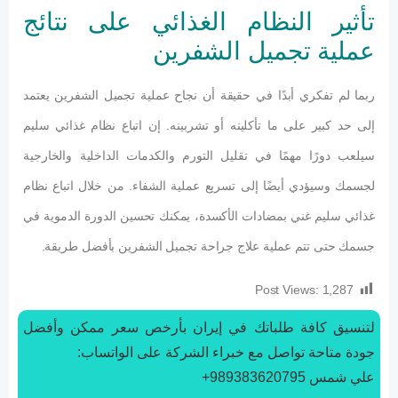
تأثير النظام الغذائي على نتائج
عملية تجميل الشفرين
ربما لم تفكري أبدًا في حقيقة أن نجاح عملية تجميل الشفرين يعتمد
إلى حد كبير على ما تأكلينه أو تشربينه. إن اتباع نظام غذائي سليم
سيلعب دورًا مهمًا في تقليل التورم والكدمات الداخلية والخارجية
لجسمك وسيؤدي أيضًا إلى تسريع عملية الشفاء. من خلال اتباع نظام
غذائي سليم غني بمضادات الأكسدة، يمكنك تحسين الدورة الدموية في
جسمك حتى تتم عملية علاج جراحة تجميل الشفرين بأفضل طريقة.
Post Views:
1,287
لتنسیق كافة طلباتك في إيران بأرخص سعر ممكن وأفضل
جودة متاحة تواصل مع خبراء الشركة على الواتساب:
علي شمس 989383620795+