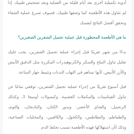
أدوية تكميلية أخرى بعد أيام قليلة من العملية وبعد تشخيص طبيبك. إذا
لم تتناول هذه الأطعمة كما وصفها طبيبك، فسوف تسرع عملية الشفاء
وتحقق أفضل النتائج لنفسك.
ما هي الأطعمة المحظورة قبل عملية تجميل الشفرين الصغيرين؟
بدءًا من شهر تقريبًا قبل إجراء عملية تجميل الشفرين، يجب عليك
تقليل تناول الملح والسكر والكربوهيدرات المكررة مثل الدقيق الأبيض
والأرز الأبيض، لأنها تساهم في التهاب الندبات وتثبيط جهاز المناعة.
قبل أسبوع تقريبًا من إجراء عملية تجميل الشفرين، توقفي تمامًا عن
تناول الفيتامينات والمكملات العشبية، وكبسولات أوميجا 3، وكذلك
الزنجبيل، والشاي الأخضر، وبذور الكتان، والباذنجان، والثوم،
والطماطم، والبطاطس، والكحول، والكافيين، والمحليات الصناعية،
وذلك لأن استهلاكها فهذه الأطعمة تسبب تجلط الدم.