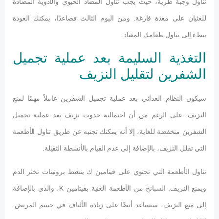
تناول وجبة طرية، حيث يجب تناول المضاد الحيوي والأدوية المضادة
للغثيان على معدة فارغة. ومن اليوم الثالث فصاعدًا، يمكنك العودة
ببطء إلى تناول طعامك المعتاد.
التغذية السليمة بعد عملية تجميل
الشفرين لتقليل النزيف
سيكون النظام الغذائي بعد عملية تجميل الشفرين عاملاً مهمًا لمنع
النزيف. على الرغم من أن احتمالية حدوث نزيف بعد عملية تجميل
الشفرين منخفضة للغاية، إلا أنه يمكنك تجنبه عن طريق تناول الأطعمة
التي تقلل النزيف، بالإضافة إلى عدم القيام بالأنشطة الثقيلة.
تناول الأطعمة التي تحتوي على فيتامين ك ينشط بروتينات تخثر الدم
ويمنع النزيف. السبانخ من الأطعمة الغنية بفيتامين K، والذي بالإضافة
إلى منع النزيف، سيساعد أيضًا على زيادة الألياف في جسم المريض.