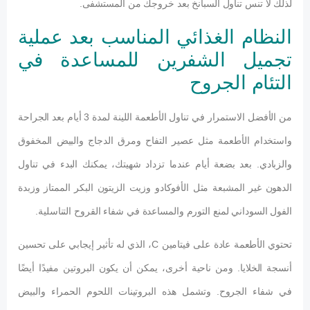
لذلك لا تنس تناول السبانخ بعد خروجك من المستشفى.
النظام الغذائي المناسب بعد عملية
تجميل الشفرين للمساعدة في
التئام الجروح
من الأفضل الاستمرار في تناول الأطعمة اللينة لمدة 3 أيام بعد الجراحة
واستخدام الأطعمة مثل عصير التفاح ومرق الدجاج والبيض المخفوق
والزبادي. بعد بضعة أيام عندما تزداد شهيتك، يمكنك البدء في تناول
الدهون غير المشبعة مثل الأفوكادو وزيت الزيتون البكر الممتاز وزبدة
الفول السوداني لمنع التورم والمساعدة في شفاء القروح التناسلية.
تحتوي الأطعمة عادة على فيتامين C، الذي له تأثير إيجابي على تحسين
أنسجة الخلايا. ومن ناحية أخرى، يمكن أن يكون البروتين مفيدًا أيضًا
في شفاء الجروح. وتشمل هذه البروتينات اللحوم الحمراء والبيض