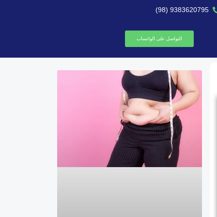
9383620795 (98)
التواصل على الواتساب