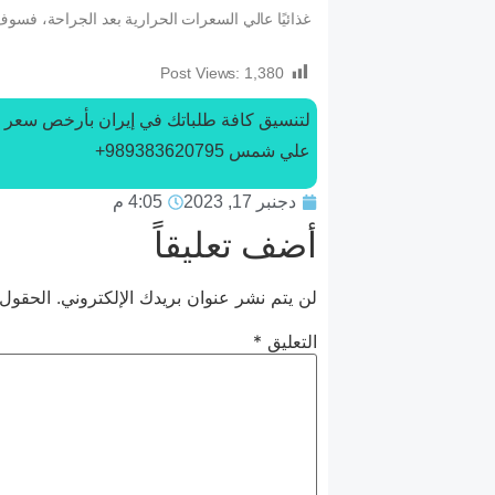
غذائيًا عالي السعرات الحرارية بعد الجراحة، فس
Post Views:
1,380
لتنسیق كافة طلباتك في إيران بأرخص سعر 
علي شمس 989383620795+
دجنبر 17, 2023
4:05 م
أضف تعليقاً
لن يتم نشر عنوان بريدك الإلكتروني.
الحقول 
التعليق
*