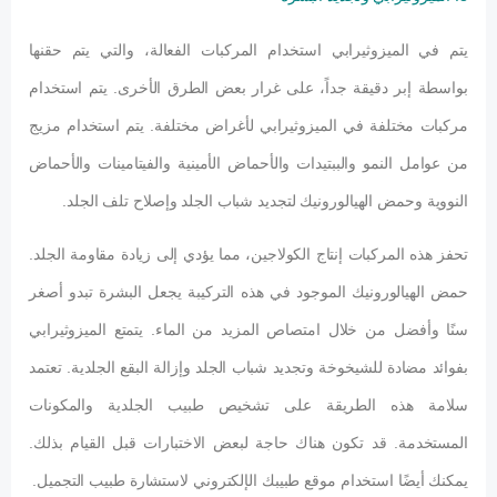
يتم في الميزوثيرابي استخدام المركبات الفعالة، والتي يتم حقنها
بواسطة إبر دقيقة جداً، على غرار بعض الطرق الأخرى. يتم استخدام
مركبات مختلفة في الميزوثيرابي لأغراض مختلفة. يتم استخدام مزيج
من عوامل النمو والببتيدات والأحماض الأمينية والفيتامينات والأحماض
النووية وحمض الهيالورونيك لتجديد شباب الجلد وإصلاح تلف الجلد.
تحفز هذه المركبات إنتاج الكولاجين، مما يؤدي إلى زيادة مقاومة الجلد.
حمض الهيالورونيك الموجود في هذه التركيبة يجعل البشرة تبدو أصغر
سنًا وأفضل من خلال امتصاص المزيد من الماء. يتمتع الميزوثيرابي
بفوائد مضادة للشيخوخة وتجديد شباب الجلد وإزالة البقع الجلدية. تعتمد
سلامة هذه الطريقة على تشخيص طبيب الجلدية والمكونات
المستخدمة. قد تكون هناك حاجة لبعض الاختبارات قبل القيام بذلك.
يمكنك أيضًا استخدام موقع طبيبك الإلكتروني لاستشارة طبيب التجميل.