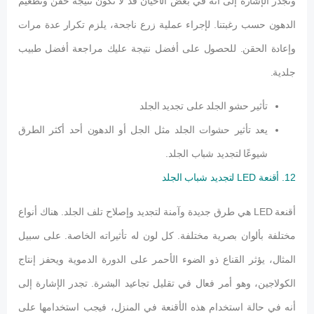
وتجدر الإشارة إلى أنه في بعض الأحيان قد لا تكون نتيجة حقن وتطعيم
الدهون حسب رغبتنا. لإجراء عملية زرع ناجحة، يلزم تكرار عدة مرات
وإعادة الحقن. للحصول على أفضل نتيجة عليك مراجعة أفضل طبيب
جلدية.
تأثير حشو الجلد على تجديد الجلد
يعد تأثير حشوات الجلد مثل الجل أو الدهون أحد أكثر الطرق
شيوعًا لتجديد شباب الجلد.
12. أقنعة LED لتجديد شباب الجلد
أقنعة LED هي طرق جديدة وآمنة لتجديد وإصلاح تلف الجلد. هناك أنواع
مختلفة بألوان بصرية مختلفة. كل لون له تأثيراته الخاصة. على سبيل
المثال، يؤثر القناع ذو الضوء الأحمر على الدورة الدموية ويحفز إنتاج
الكولاجين، وهو أمر فعال في تقليل تجاعيد البشرة. تجدر الإشارة إلى
أنه في حالة استخدام هذه الأقنعة في المنزل، فيجب استخدامها على