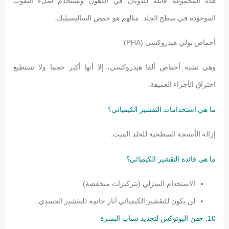
هذه المجموعة قابلة للذوبان في الدهون وتستخدم لملء الثقوب
الموجودة في سطح الجلد. مثالهم هو حمض الساليسيليك.
أحماض بولي هيدروكسي (PHA):
وهي تشبه أحماض ألفا هيدروكسي، إلا أنها أكبر حجما ولا تستطيع
اختراق الأجزاء العميقة.
ما هي استخدامات التقشير الكيميائي؟
إزالة الأنسجة السطحية للجلد الميت.
ما هي فائدة التقشير الكيميائي؟
الاستخدام المنزلي (بتركيزات منخفضة)
لن يكون للتقشير الكيميائي آثار جانبية للتقشير الجسدي.
10. حقن البوتوكس لتجديد شباب البشرة