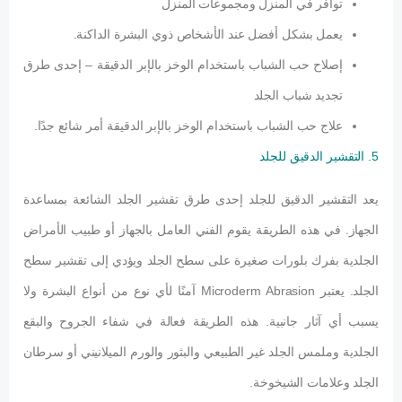
توافر في المنزل ومجموعات المنزل
يعمل بشكل أفضل عند الأشخاص ذوي البشرة الداكنة.
إصلاح حب الشباب باستخدام الوخز بالإبر الدقيقة – إحدى طرق
تجديد شباب الجلد
علاج حب الشباب باستخدام الوخز بالإبر الدقيقة أمر شائع جدًا.
5. التقشير الدقيق للجلد
يعد التقشير الدقيق للجلد إحدى طرق تقشير الجلد الشائعة بمساعدة
الجهاز. في هذه الطريقة يقوم الفني العامل بالجهاز أو طبيب الأمراض
الجلدية بفرك بلورات صغيرة على سطح الجلد ويؤدي إلى تقشير سطح
الجلد. يعتبر Microderm Abrasion آمنًا لأي نوع من أنواع البشرة ولا
يسبب أي آثار جانبية. هذه الطريقة فعالة في شفاء الجروح والبقع
الجلدية وملمس الجلد غير الطبيعي والبثور والورم الميلانيني أو سرطان
الجلد وعلامات الشيخوخة.