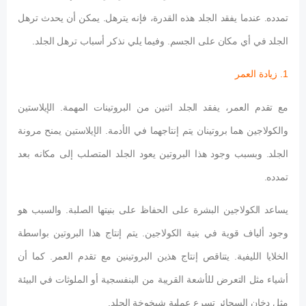
تمدده. عندما يفقد الجلد هذه القدرة، فإنه يترهل. يمكن أن يحدث ترهل
الجلد في أي مكان على الجسم. وفيما يلي نذكر أسباب ترهل الجلد.
1. زيادة العمر
مع تقدم العمر، يفقد الجلد اثنين من البروتينات المهمة. الإيلاستين
والكولاجين هما بروتينان يتم إنتاجهما في الأدمة. الإيلاستين يمنح مرونة
الجلد. وبسبب وجود هذا البروتين يعود الجلد المتصلب إلى مكانه بعد
تمدده.
يساعد الكولاجين البشرة على الحفاظ على بنيتها الصلبة. والسبب هو
وجود ألياف قوية في بنية الكولاجين. يتم إنتاج هذا البروتين بواسطة
الخلايا الليفية. يتناقص إنتاج هذين البروتينين مع تقدم العمر. كما أن
أشياء مثل التعرض للأشعة القريبة من البنفسجية أو الملوثات في البيئة
مثل دخان السجائر تسرع عملية شيخوخة الجلد.