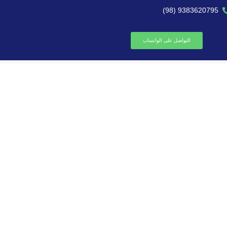
9383620795 (98)
التواصل على الواتساب