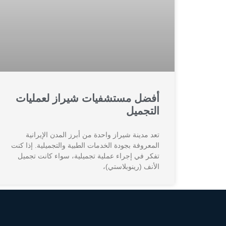
أفضل مستشفيات شيراز لعمليات
التجميل
تعد مدينة شيراز واحدة من أبرز المدن الإيرانية
المعروفة بجودة الخدمات الطبية والتجميلية. إذا كنت
تفكر في إجراء عملية تجميلية، سواء كانت تجميل
الأنف (رينوبلاستي)،