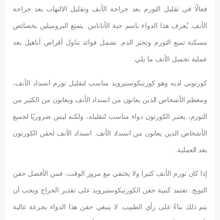
فعالًا في تقليل التورم بعد جراحة الأنف وتقليل الالتهاب بعد جراحة
الأنف. يُعرف هذا الدواء باسم حبة الأناناس. يتمتع البروميلين بخصائص
مسكنة تمنع التورم وتخثر الدم. تشمل فوائد تناول أقراص أناهيل بعد
عملية تجميل الأنف ما يلي:
كورتوني لديه وهو كورتيكوستيرويد مناسب لتقليل تورم انسداد الأنف،
ومعظم الأشخاص الذين يعانون من انسداد الأنف ويعانون من الكثير من
التورم، يعتبر الكورتون دواء مناسب لتقليله، ولكنه ليس ضروريًا لجميع
الأشخاص الذين يعانون من انسداد الأنف. انسداد الأنف لحقن الكورتون
بعد العملية.
إذا كان تورم الأنف كثيرا ولا يختفي مع مرور الوقت، فمن الأفضل حقن
التويج. تعتمد كمية حقن الكورتيكوستيرويد على تقدير الجراح ويجب أن
يتم ذلك بناءً على رأي الطبيب. لا ينبغي حقن هذا الدواء بجرعة عالية