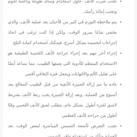
تجنب ضرب الأنف. حاول استخدام وسائد طويلة وناعمة للنوم
وتجنب إمالة رأسك.
يتم ملاحظة التورم في كثير من الأحيان بعد عملية الأنف، والذي
يختفي تمامًا بمرور الوقت، ولكن إذا كنت ترغب في اتخاذ
إجراءات لتحسينه بشكل أسرع، فيمكنك استخدام كمادة الثلج.
إجراء آخر مهم بعد إجراء جراحة الأنف اللحمية الطبيعية هو
الاستخدام المنتظم للأدوية التي يصفها الطبيب، مما يساعد أيضًا
على تقليل الألم والالتهابات ويجعل فترة التعافي أقصر.
عادة ما تتم إزالة الجبيرة الأنفية من قبل الطبيب المعالج بعد
أسبوع من العملية، وبعد إزالة الجبيرة يجب ربط الأنف بشريط
لاصق لفترة أطول. بشكل عام، يتطلب لصق الأنف اللحمي وقتًا
أطول من جراحة الأنف العظمي.
تجنب التعرض لأشعة الشمس المباشرة لبعض الوقت بعد
العملية وتأكد من استخدام واقي الشمس.