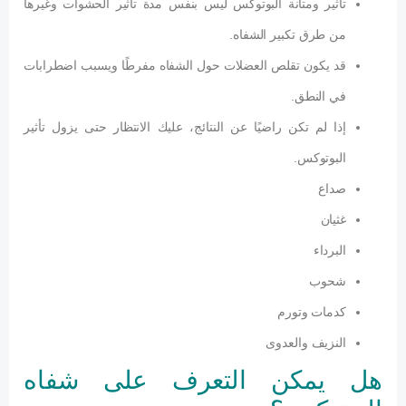
تأثير ومتانة البوتوكس ليس بنفس مدة تأثير الحشوات وغيرها
من طرق تكبير الشفاه.
قد يكون تقلص العضلات حول الشفاه مفرطًا ويسبب اضطرابات
في النطق.
إذا لم تكن راضيًا عن النتائج، عليك الانتظار حتى يزول تأثير
البوتوكس.
صداع
غثيان
البرداء
شحوب
كدمات وتورم
النزيف والعدوى
هل يمكن التعرف على شفاه