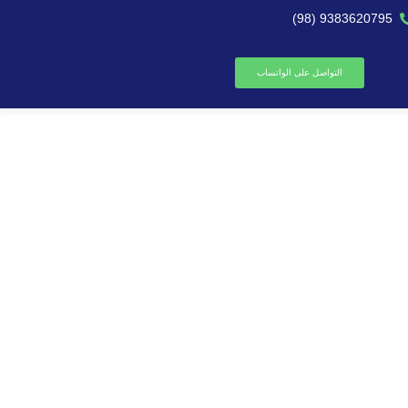
9383620795 (98)
التواصل على الواتساب